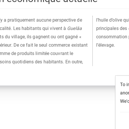
n’y a pratiquement aucune perspective de
l’huile d’olive 
ocalité. Les habitants qui vivent à
Guelâa
principales des
s du village, ils gagnent ou ont gagné «
consommation pe
xtérieur. De ce fait le seul commerce existant
l’élevage.
amme de produits limitée couvrant le
ins quotidiens des habitants. En outre,
To i
To i
To i
To i
To i
anon
anon
anon
anon
anon
We'd
We'd
We'd
We'd
We'd