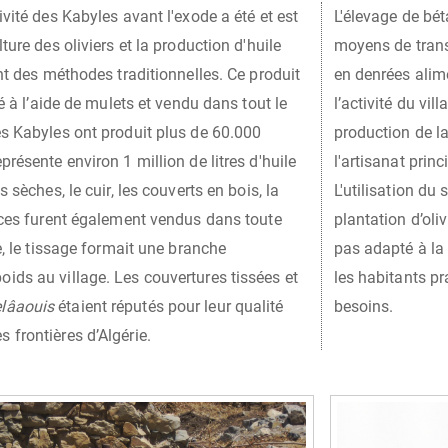
ivité des Kabyles avant l'exode a été et est
L'élevage de bé
lture des oliviers et la production d'huile
moyens de tran
ant des méthodes traditionnelles. Ce produit
en denrées alim
bué à l’aide de mulets et vendu dans tout le
l’activité du vi
es Kabyles ont produit plus de 60.000
production de l
représente environ 1 million de litres d'huile
l'artisanat princ
s sèches, le cuir, les couverts en bois, la
L'utilisation du 
pices furent également vendus dans toute
plantation d’oliv
re, le tissage formait une branche
pas adapté à la
ids au village. Les couvertures tissées et
les habitants pr
lâaouis
étaient réputés pour leur qualité
besoins.
 frontières d’Algérie.