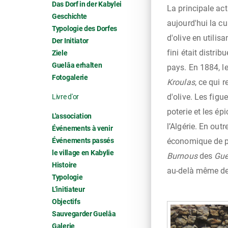
Das Dorf in der Kabylei
La principale act
Geschichte
aujourd'hui la cu
Typologie des Dorfes
d'olive en utilis
Der Initiator
fini était distri
Ziele
Guelâa erhalten
pays. En 1884, l
Fotogalerie
Kroulas
, ce qui 
d'olive. Les figue
Livre d'or
poterie et les é
L'association
l’Algérie. En out
Événements à venir
économique de po
Événements passés
le village en Kabylie
Burnous
des
Gue
Histoire
au-delà même des
Typologie
L’initiateur
Objectifs
Sauvegarder Guelâa
Galerie